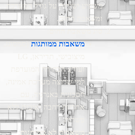
משפיע ישירות על גודל המערכת
ומשאבת החום.
סוג משאבת החום
:
משאבות ממותגות
(סמסונג,
מיצובישי, תדיראן, LG
ועוד): הבחירה המועדפת
למי שרוצה מערכת אמינה,
חסכונית באנרגיה, עם
אחריות רחבה ואיכות ללא
פשרות.
משאבות לא ממותגות
: