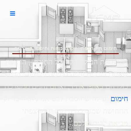
ילוג
תוכן
חימום תת-רצפתי: יוקרה, נוחות וחיסכון באנרגיה
דמיינו את הבוקר הקר של החורף – הרצפה
שאתם דורכים עליה חמימה ומזמינה, הבית
כולו חם באופן אחיד, ואתם נהנים ממערכת
חימום
יעילה שחוסכת לכם אנרגיה. זו בדיוק
התחושה שמערכת חימום תת-רצפתי
מביאה לבית שלכם.