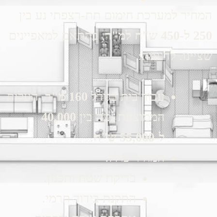
המחיר למערכת חימום תת-רצפתי נע בין
250 ל-450 ש"ח למ"ר
, בהתאם למאפיינים
שציינו. לדוגמה:
עבור בית בגודל
160 מ"ר
, העלות
הממוצעת נעה בין
40,000
ל-55,000 ש"ח
.
המחיר כולל:
בדיקת שטח ותכנון.
התקנת בידוד תרמי.