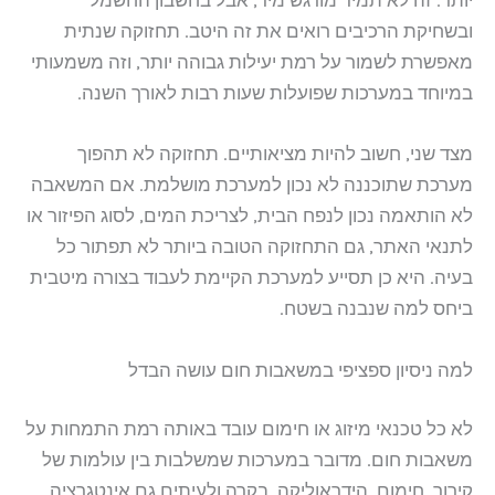
יותר. זה לא תמיד מורגש מיד, אבל בחשבון החשמל
ובשחיקת הרכיבים רואים את זה היטב. תחזוקה שנתית
מאפשרת לשמור על רמת יעילות גבוהה יותר, וזה משמעותי
במיוחד במערכות שפועלות שעות רבות לאורך השנה.
מצד שני, חשוב להיות מציאותיים. תחזוקה לא תהפוך
מערכת שתוכננה לא נכון למערכת מושלמת. אם המשאבה
לא הותאמה נכון לנפח הבית, לצריכת המים, לסוג הפיזור או
לתנאי האתר, גם התחזוקה הטובה ביותר לא תפתור כל
בעיה. היא כן תסייע למערכת הקיימת לעבוד בצורה מיטבית
ביחס למה שנבנה בשטח.
למה ניסיון ספציפי במשאבות חום עושה הבדל
לא כל טכנאי מיזוג או חימום עובד באותה רמת התמחות על
משאבות חום. מדובר במערכות שמשלבות בין עולמות של
קירור, חימום, הידראוליקה, בקרה ולעיתים גם אינטגרציה