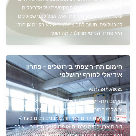
יותר מאי פעם, הבחירה המקצועית של אדריכלים
ומפקחי בנייה היא מערכת VRF. אבל לפני שצוללים
לטכנולוגיה, חשוב להבין: VRF היא לא רק "מזגן חזק",
היא פתרון הנדסי מודולרי. מה הופך
חימום תת-ריצפתי בירושלים – פתרון
אידיאלי לחורף ירושלמי
Asaf
/
24/10/2025
חימום תת-ריצפתי בירושלים – פתרון אידיאלי לחורף
ירושלמי החורף הירושלמי מאופיין בטמפרטורות
נמוכות, ולילות קרים במיוחד. במבנים רבים בעיר –
דירות אבן, בתים פרטיים או פרויקטים חדשים – עולה
הצורך בפתרון חימום שמספק תחושת נוחות