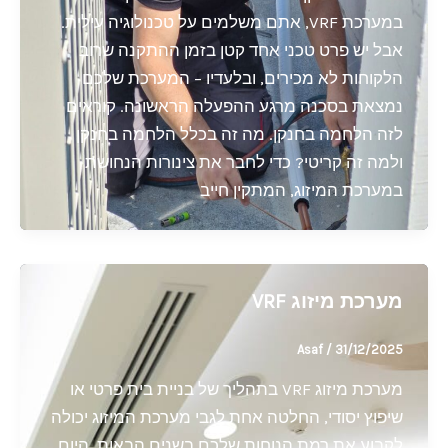
במערכת VRF, אתם משלמים על טכנולוגיה עילית.
אבל יש פרט טכני אחד קטן בזמן ההתקנה שרוב
הלקוחות לא מכירים, ובלעדיו – המערכת שלכם
נמצאת בסכנה מרגע ההפעלה הראשונה. קוראים
לזה הלחמה בחנקן. מה זה בכלל הלחמה בחנקן
ולמה זה קריטי? כדי לחבר את צינורות הנחושת
במערכת המיזוג, המתקין חייב
מערכת מיזוג VRF
Asaf
/
31/12/2025
מערכת מיזוג VRF בתהליך של בניית בית פרטי או
שיפוץ יסודי, החלטה אחת לגבי מערכת המיזוג יכולה
לקבוע את רמת הנוחות שלכם בשנים הבאות. היום,