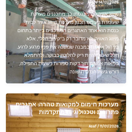
Asaf
/
14/01/2026
מיזוג אוויר לבתי כנסת: כך מתכננים מערכת
שעומדת בעומס תכנון מערכת מיזוג אוויר לבית
כנסת הוא אחד האתגרים המורכבים ביותר בתחום
מיזוג האוויר. לא מדובר רק ב"קירור חלל", אלא
בניהול אקלים במבנה שמשנה את פניו מרגע לרגע.
חלל שיכול להיות ריק לחלוטין בבוקר, ולהתמלא
במאות אנשים תוך דקות ספורות בשעות התפילה,
דורש גישה הנדסית שונה
מערכות חימום למקואות טהרה: אתגרים,
פתרונות וטכנולוגיות מתקדמות
Asaf
/
11/01/2026