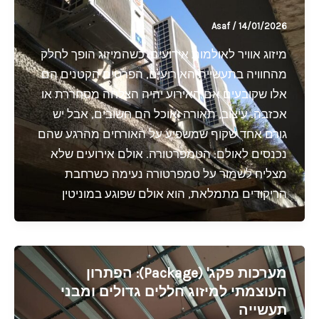
Asaf
/
14/01/2026
מיזוג אוויר לאולמות אירועים: כשהמיזוג הופך לחלק
מהחוויה בתעשיית האירועים, הפרטים הקטנים הם
אלו שקובעים אם האירוע יהיה הצלחה מסחררת או
אכזבה. עיצוב, תאורה ואוכל הם חשובים, אבל יש
גורם אחד שקוף שמשפיע על האורחים מהרגע שהם
נכנסים לאולם: הטמפרטורה. אולם אירועים שלא
מצליח לשמור על טמפרטורה נעימה כשרחבת
הריקודים מתמלאת, הוא אולם שפוגע במוניטין
מערכות פקג' (Package): הפתרון
העוצמתי למיזוג חללים גדולים ומבני
תעשייה