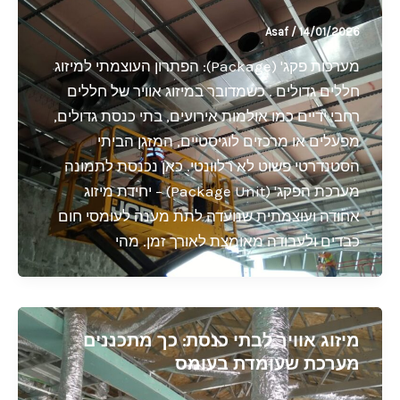
Asaf
/
14/01/2026
מערכות פקג' (Package): הפתרון העוצמתי למיזוג
חללים גדולים . כשמדובר במיזוג אוויר של חללים
רחבי ידיים כמו אולמות אירועים, בתי כנסת גדולים,
מפעלים או מרכזים לוגיסטיים, המזגן הביתי
הסטנדרטי פשוט לא רלוונטי. כאן נכנסת לתמונה
מערכת הפקג' (Package Unit) – יחידת מיזוג
אחודה ועוצמתית שנועדה לתת מענה לעומסי חום
כבדים ולעבודה מאומצת לאורך זמן. מהי
מיזוג אוויר לבתי כנסת: כך מתכננים
מערכת שעומדת בעומס