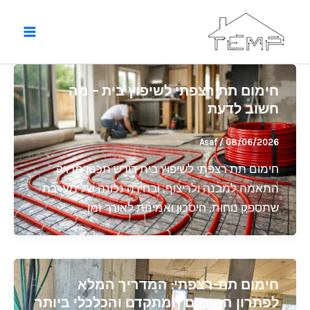
ילוג
תוכן
חימום תת רצפתי לשיפוץ בית – מה
חשוב לדעת
Asaf
/
08/06/2026
חימום תת רצפתי לשיפוץ בית דורש תכנון מדויק,
התאמה למבנה ולריצוף, ובחירה נכונה של מערכת
שתספק נוחות, חיסכון ואמינות לאורך זמן.
חימום תת-רצפתי: המדריך המלא
לפתרון החימום המתקדם והכלכלי ביותר