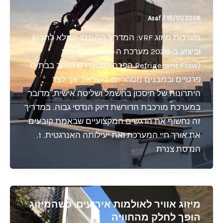
Asaf
/
15/01/2026
מערכות מיזוג VRF: המדריך ההנדסי המלא לתכנון
וביצוע ב-2026 מערכת ה-VRF (Variable
Refrigerant Flow) הפכה לסטנדרט הזהב בבתים
פרטיים ובמבנים מסחריים בישראל. אך לצד
היתרונות של חיסכון בחשמל ושליטה אישית, מדובר
במערכת מורכבת הדורשת דיוק הנדסי גבוה. במדריך
זה נחשוף את הדגשים המקצועיים שבאמת קובעים
את אורך חיי המערכת ואת יעילותה האנרגטית. 1.
הנדסת צנרת
מיזוג אוויר לאולמות אירועים: כשהמיזוג
הופך לחלק מהחוויה