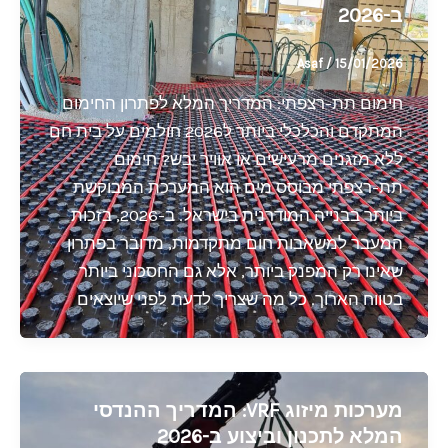
ב-2026
Asaf
/
15/01/2026
חימום תת-רצפתי: המדריך המלא לפתרון החימום
המתקדם והכלכלי ביותר ל2026 חולמים על בית חם
ללא מזגנים מרעישים או אוויר יבש? חימום
תת-רצפתי מבוסס מים הוא המערכת המבוקשת
ביותר בבנייה המודרנית בישראל. ב-2026, בזכות
המעבר למשאבות חום מתקדמות, מדובר בפתרון
שאינו רק המפנק ביותר, אלא גם החסכוני ביותר
בטווח הארוך. כל מה שצריך לדעת לפני שיוצאים
מערכות מיזוג VRF: המדריך ההנדסי
המלא לתכנון וביצוע ב-2026