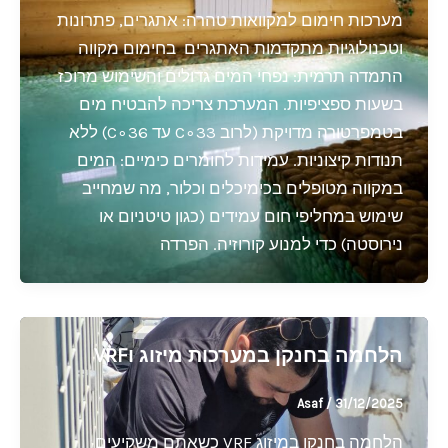
מערכות חימום למקוואות טהרה: אתגרים, פתרונות
וטכנולוגיות מתקדמות האתגרים בחימום מקווה
התמדה תרמית: נפחי המים גדולים והשימוש מרוכז
בשעות ספציפיות. המערכת צריכה להבטיח מים
בטמפרטורה מדויקת (לרוב 33∘C עד 36∘C) ללא
תנודות קיצוניות. עמידות לחומרים כימיים: המים
במקווה מטופלים בכימיכלים וכלור, מה שמחייב
שימוש במחליפי חום עמידים (כגון טיטניום או
נירוסטה) כדי למנוע קורוזיה. הפרדה
הלחמה בחנקן במערכות מיזוג וVRF
Asaf
/
31/12/2025
הלחמה בחנקן במיזוג VRF כשאתם משקיעים