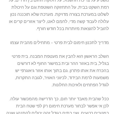
משפיע על צריכת החשמל, על חלוקת החום בין חדרים, על
רמת השקט בבית, על התחזוקה השוטפת וגם על היכולת
לשלוט במערכת בצורה מדויקת. מערכת שלא תוכננה נכון
עלולה לעבוד קשה מדי, לחמם לאט, לייצר אזורים קרים או
להוביל להוצאות מיותרות בכל חודש חורף.
מדריך לתכנון חימום לבית פרטי – מתחילים מהבית עצמו
השלב הראשון הוא להבין את מעטפת המבנה. בית פרטי
בגליל, בית באזור ההר ובית במישור החוף לא דורשים
בהכרח את אותו פתרון. גם בתוך אותו אזור גיאוגרפי יש
משמעות לרמת הבידוד, לכיווני האוויר, לגובה התקרות,
לגודל הפתחים ולאיכות החלונות.
ככל שהבית מאבד יותר חום, כך הדרישה מהמכשור עולה.
לכן אי אפשר לבחור מערכת חימום רק לפי שטח הבית
במטרים רבועים. שני בתים בגודל זהה יכולים להתנהג שונה