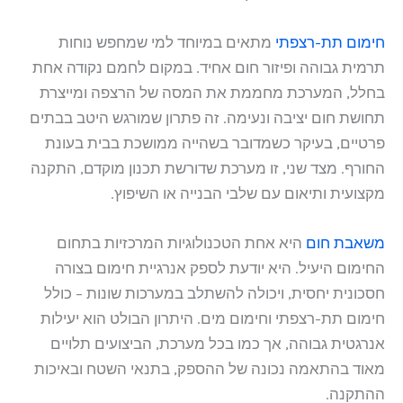
חימום תת-רצפתי
מתאים במיוחד למי שמחפש נוחות
תרמית גבוהה ופיזור חום אחיד. במקום לחמם נקודה אחת
בחלל, המערכת מחממת את המסה של הרצפה ומייצרת
תחושת חום יציבה ונעימה. זה פתרון שמורגש היטב בבתים
פרטיים, בעיקר כשמדובר בשהייה ממושכת בבית בעונת
החורף. מצד שני, זו מערכת שדורשת תכנון מוקדם, התקנה
מקצועית ותיאום עם שלבי הבנייה או השיפוץ.
משאבת חום
היא אחת הטכנולוגיות המרכזיות בתחום
החימום היעיל. היא יודעת לספק אנרגיית חימום בצורה
חסכונית יחסית, ויכולה להשתלב במערכות שונות – כולל
חימום תת-רצפתי וחימום מים. היתרון הבולט הוא יעילות
אנרגטית גבוהה, אך כמו בכל מערכת, הביצועים תלויים
מאוד בהתאמה נכונה של ההספק, בתנאי השטח ובאיכות
ההתקנה.