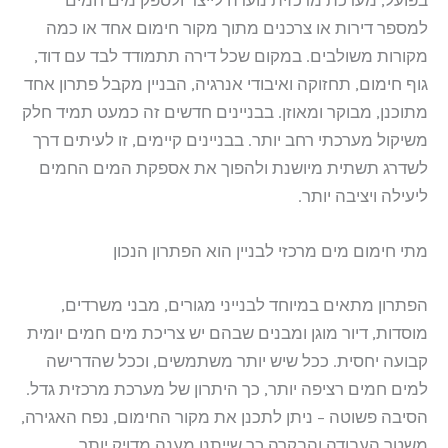
בפועל, מערכת מרכזית נועדה לייצר ולספק מים חמים
למספר דירות או צרכנים מתוך מקור חימום אחד או כמה
מקורות משולבים. במקום שכל דירה תתמודד לבד עם דוד,
גוף חימום, תחזוקה ואיבודי אנרגיה, הבניין מקבל פתרון אחד
מתוכנן, מבוקר ומאוזן. בבניינים חדשים זה כמעט תמיד חלק
משיקול מערכתי רחב יותר. בבניינים קיימים, זו לעיתים דרך
לשדרג תשתית מיושנת ולהפוך את אספקת המים החמים
ליעילה ויציבה יותר.
מתי חימום מים מרכזי לבניין הוא הפתרון הנכון
הפתרון מתאים במיוחד לבנייני מגורים, מבני משרדים,
מוסדות, דיור מוגן ומבנים שבהם יש צריכת מים חמים יומית
קבועה יחסית. ככל שיש יותר משתמשים, וככל שהדרישה
למים חמים רציפה יותר, כך היתרון של מערכת מרכזית גדל.
הסיבה פשוטה – ניתן לתכנן את מקור החימום, נפח האגירה,
משטר העבודה והבקרה כך שייתנו מענה מדויק יותר