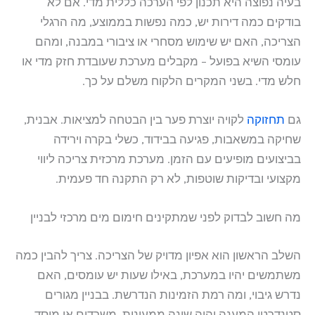
בעיה נפוצה היא תכנון לפי הערכה כללית מדי. אם לא
בודקים כמה דירות יש, כמה נפשות בממוצע, מה הרגלי
הצריכה, האם יש שימוש מסחרי או ציבורי במבנה, ומהם
עומסי השיא בפועל – מקבלים מערכת שעובדת חזק מדי או
חלש מדי. בשני המקרים הלקוח משלם על כך.
גם
תחזוקה
לקויה יוצרת פער בין הבטחה למציאות. אבנית,
שחיקה במשאבות, פגיעה בבידוד, כשלי בקרה וירידה
בביצועים מופיעים עם הזמן. מערכת מרכזית צריכה ליווי
מקצועי ובדיקות שוטפות, לא רק התקנה חד פעמית.
מה חשוב לבדוק לפני שמתקינים חימום מים מרכזי לבניין
השלב הראשון הוא אפיון מדויק של הצריכה. צריך להבין כמה
משתמשים יהיו במערכת, באילו שעות יש עומסים, האם
נדרש גיבוי, ומה רמת הזמינות הנדרשת. בבניין מגורים
סטנדרטי המענה יהיה שונה ממעונות, משרדים או מוסד